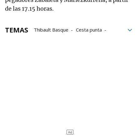
de las 17.15 horas.
TEMAS
Thibault Basque
Cesta punta
Eraman! Jai Alai
Jai Alai League
Gernika Jai Alai
Bilbao Iron Cup
xabier barandika
Eñaut Urreisti
Ion Ibarluzea
Ludovic Laduche
Julen del Río
Jean Olharan
unai lekerika
Jon Zabala
Eñaut Astelarra
Emeric Libois
aritz erkiaga
Elaia Gogenola
Frida Watkins
Basquemotion
Pelota Pro Liga
Javier Zabala
Iker Larrazabal