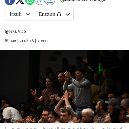
Itzuli
Entzun
Igor G. Vico
Bilbao
|
21·04·26
|
20:00
La nueva empresa de pala Basquemotion echa a andar en el