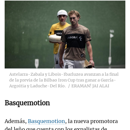
Astelarra-Zabala y Libois-Ibarluzea avanzan a la final
de la previa de la Bilbao Iron Cup tras ganar a García-
Argoitia y Laduche-Del Río.
ERAMAN! JAI ALAI
Basquemotion
Además,
Basquemotion
, la nueva promotora
del leño que cuenta con los expalistas de