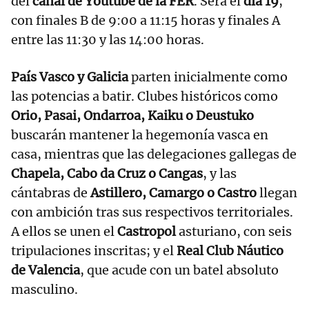
del
canal de Youtube de la FER
. Será el
día 19
,
con finales B de 9:00 a 11:15 horas y finales A
entre las 11:30 y las 14:00 horas.
País Vasco y Galicia
parten inicialmente como
las potencias a batir. Clubes históricos como
Orio, Pasai, Ondarroa, Kaiku o Deustuko
buscarán mantener la hegemonía vasca en
casa, mientras que las delegaciones gallegas de
Chapela, Cabo da Cruz o Cangas
, y las
cántabras de
Astillero, Camargo o Castro
llegan
con ambición tras sus respectivos territoriales.
A ellos se unen el
Castropol
asturiano, con seis
tripulaciones inscritas; y el
Real Club Náutico
de Valencia
, que acude con un batel absoluto
masculino.