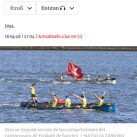
Itzuli
Entzun
DNA
16·04·26
|
17:04
|
Actualizado a las 09:55
Orio se impone en una de las competiciones del
campeonato de Euskadi de bateles
NATALIA ZAMORA