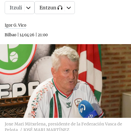
Itzuli
Entzun
Igor G. Vico
Bilbao
|
14·04·26
|
21:00
Joxe Mari Mitxelena, presidente de la Federación Vasca de
Pelota
JOSÉ MARI MARTÍNEZ