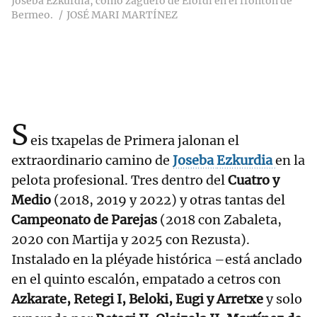
Joseba Ezkurdia, como zaguero de Elordi en el frontón de
Bermeo.
JOSÉ MARI MARTÍNEZ
S
eis txapelas de Primera jalonan el
extraordinario camino de
Joseba
Ezkurdia
en la
pelota profesional. Tres dentro del
Cuatro y
Medio
(2018, 2019 y 2022) y otras tantas del
Campeonato de Parejas
(2018 con Zabaleta,
2020 con Martija y 2025 con Rezusta).
Instalado en la pléyade histórica –está anclado
en el quinto escalón, empatado a cetros con
Azkarate, Retegi I, Beloki, Eugi y Arretxe
y solo