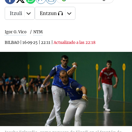
Itzuli
Entzun
Igor G. Vico
NTM
BILBAO
|
16·09·25
|
22:11
|
Actualizado a las 22:18