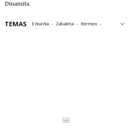
Dinamita.
TEMAS
Ezkurdia
Zabaleta
Bermeo
José Javier Zabaleta
Arbizu
joseba ezkurdia
pelota