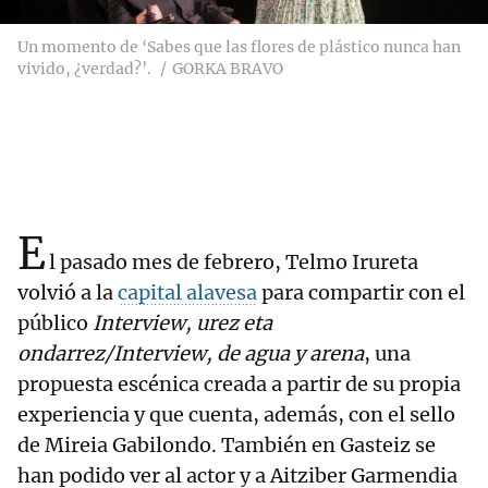
Un momento de ‘Sabes que las flores de plástico nunca han
vivido, ¿verdad?’.
GORKA BRAVO
E
l pasado mes de febrero, Telmo Irureta
volvió a la
capital alavesa
para compartir con el
público
Interview, urez eta
ondarrez/Interview, de agua y arena
, una
propuesta escénica creada a partir de su propia
experiencia y que cuenta, además, con el sello
de Mireia Gabilondo. También en Gasteiz se
han podido ver al actor y a Aitziber Garmendia