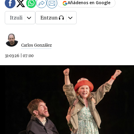
Añádenos en Google
Itzuli
Entzun
Carlos González
31·03·26
|
07:00