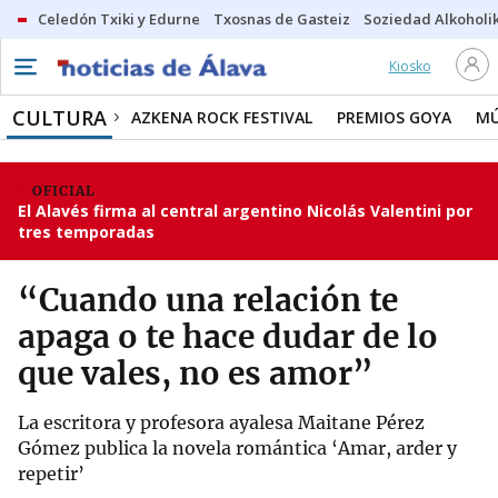
Celedón Txiki y Edurne
Txosnas de Gasteiz
Soziedad Alkoholi
Kiosko
CULTURA
AZKENA ROCK FESTIVAL
PREMIOS GOYA
MÚ
OFICIAL
El Alavés firma al central argentino Nicolás Valentini por
tres temporadas
“Cuando una relación te
apaga o te hace dudar de lo
que vales, no es amor”
La escritora y profesora ayalesa Maitane Pérez
Gómez publica la novela romántica ‘Amar, arder y
repetir’