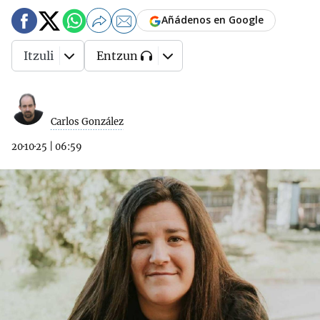
Añádenos en Google
Itzuli
Entzun
Carlos González
20·10·25
|
06:59