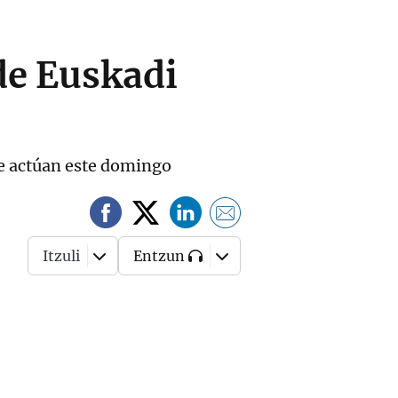
de Euskadi
te actúan este domingo
Itzuli
Entzun