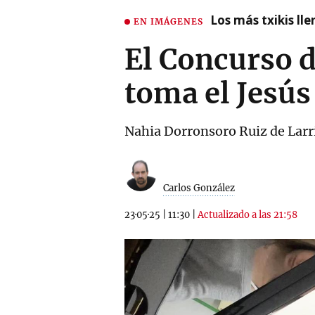
Los más txikis lle
EN IMÁGENES
El Concurso d
toma el Jesús
Nahia Dorronsoro Ruiz de Larri
Carlos González
23·05·25
|
11:30
|
Actualizado a las 21:58