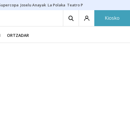
Supercopa
Joselu Anayak
La Polaka
Teatro Principal
Asier Villalibre
N
Kiosko
N
ORTZADAR