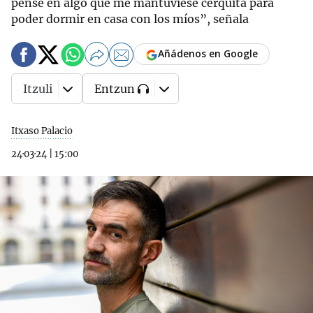
pensé en algo que me mantuviese cerquita para
poder dormir en casa con los míos”, señala
Añádenos en Google
Itzuli
Entzun
Itxaso Palacio
24·03·24
|
15:00