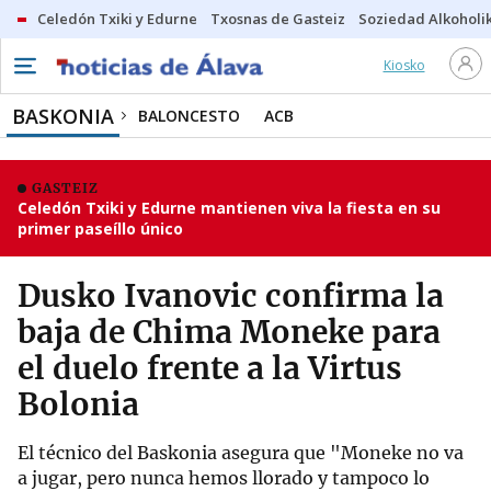
Celedón Txiki y Edurne
Txosnas de Gasteiz
Soziedad Alkoholi
Kiosko
BASKONIA
BALONCESTO
ACB
GASTEIZ
Celedón Txiki y Edurne mantienen viva la fiesta en su
primer paseíllo único
Dusko Ivanovic confirma la
baja de Chima Moneke para
el duelo frente a la Virtus
Bolonia
El técnico del Baskonia asegura que "Moneke no va
a jugar, pero nunca hemos llorado y tampoco lo