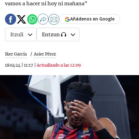
vamos a hacer ni hoy ni mañana"
Añádenos en Google
Itzuli
Entzun
Iker García
Asier Pérez
18·04·24
|
11:17
|
Actualizado a las 12:09