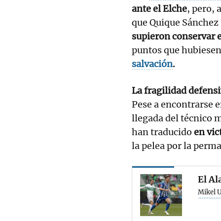
ante el Elche
, pero, 
que Quique Sánchez F
supieron conservar
puntos que hubiesen
salvación
.
La fragilidad defens
Pese a encontrarse e
llegada del técnico 
han traducido
en vic
la pelea por la perm
El Al
Mikel U