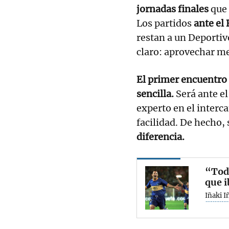
jornadas finales
que 
Los partidos
ante el
restan a un Deportiv
claro: aprovechar me
El primer encuentro 
sencilla.
Será ante el
experto en el interc
facilidad. De hecho,
diferencia.
“Todo
que i
Iñaki I