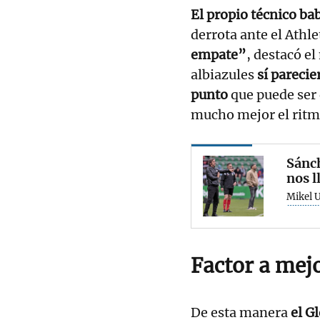
El propio técnico bab
derrota ante el Athle
empate”
, destacó el
albiazules
sí pareci
punto
que puede ser 
mucho mejor el ritmo
Sánch
nos 
Mikel U
Factor a mej
De esta manera
el G