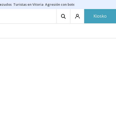
bezudos
Turistas en Vitoria
Agresión con botellas y sillas
Fallecido en 
Kiosko