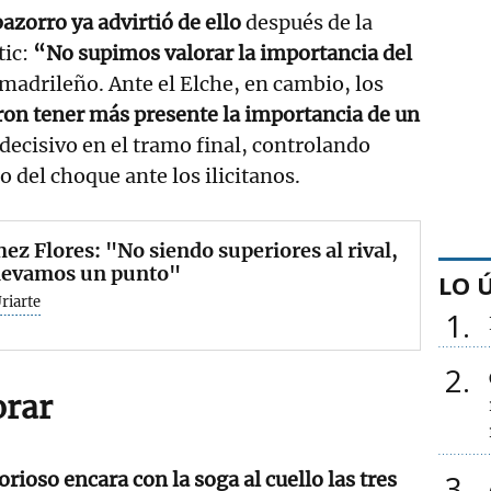
azorro ya advirtió de ello
después de la
tic:
“No supimos valorar la importancia del
 madrileño. Ante el Elche, en cambio, los
eron tener más presente la importancia de un
decisivo en el tramo final, controlando
 del choque ante los ilicitanos.
ez Flores: "No siendo superiores al rival,
llevamos un punto"
LO 
riarte
1
2
orar
lorioso encara con la soga al cuello las tres
3