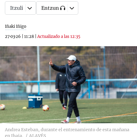
Itzuli
Entzun
Iñaki Iñigo
27·03·26
|
11:28
|
Actualizado a las 12:35
Andrea Esteban, durante el entrenamiento de esta mañana
en Ibaia.
ALAVÉS