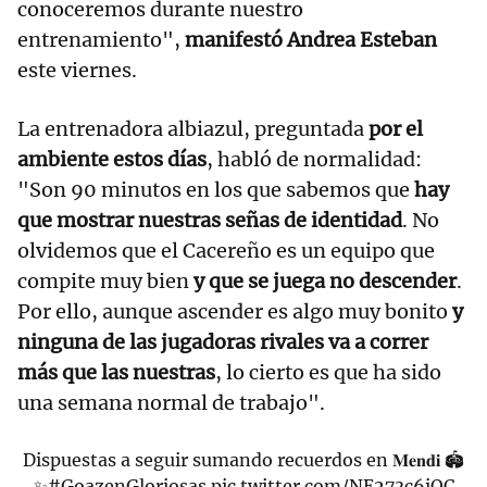
conoceremos durante nuestro
entrenamiento",
manifestó Andrea Esteban
este viernes.
La entrenadora albiazul, preguntada
por el
ambiente estos días
, habló de normalidad:
"Son 90 minutos en los que sabemos que
hay
que mostrar nuestras señas de identidad
. No
olvidemos que el Cacereño es un equipo que
compite muy bien
y que se juega no descender
.
Por ello, aunque ascender es algo muy bonito
y
ninguna de las jugadoras rivales va a correr
más que las nuestras
, lo cierto es que ha sido
una semana normal de trabajo".
Dispuestas a seguir sumando recuerdos en 𝐌𝐞𝐧𝐝𝐢 🏟️
✨
#GoazenGloriosas
pic.twitter.com/NE273c6iQC