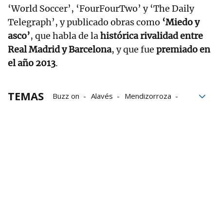
‘World Soccer’, ‘FourFourTwo’ y ‘The Daily
Telegraph’, y publicado obras como
‘Miedo y
asco’
, que habla de la
histórica rivalidad entre
Real Madrid y Barcelona
, y que fue
premiado en
el año 2013
.
TEMAS
Buzz on
Alavés
Mendizorroza
Fútbol
LaLiga