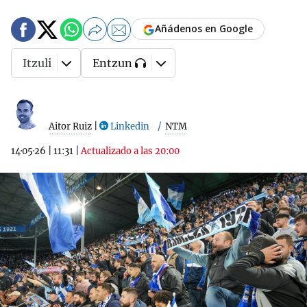
Añádenos en Google
Itzuli
Entzun
Aitor Ruiz
|
Linkedin
NTM
14·05·26
|
11:31
|
Actualizado a las 20:00