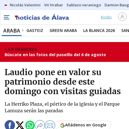
Nicolás Valentini
Vit Hrabar
Sablazo veraniego
Damion Bau
Kiosko
ARABA
GASTEIZ
GREEN ARABA
LA BLANCA 2026
SAN
EN IMÁGENES
Búscate en las fotos del paseíllo del 6 de agosto
Laudio pone en valor su
patrimonio desde este
domingo con visitas guiadas
La Herriko Plaza, el pórtico de la iglesia y el Parque
Lamuza serán las paradas
Añádenos en Google