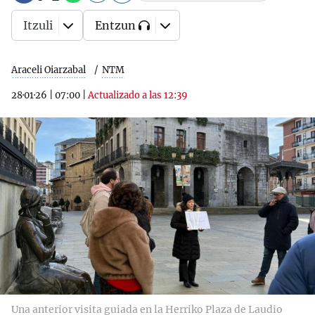
Itzuli
Entzun
Araceli Oiarzabal
NTM
28·01·26
|
07:00
|
Actualizado a las 12:39
Una anterior visita guiada en la Herriko Plaza de Laudio