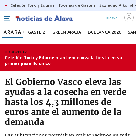
Celedón Txiki y Edurne
Txosnas de Gasteiz
Soziedad Alkoholi
Kiosko
ARABA
GASTEIZ
GREEN ARABA
LA BLANCA 2026
SAN
GASTEIZ
Celedón Txiki y Edurne mantienen viva la fiesta en su
primer paseíllo único
El Gobierno Vasco eleva las
ayudas a la cosecha en verde
hasta los 4,3 millones de
euros ante el aumento de la
demanda
Las subvenciones permitirán retirar racimos en más