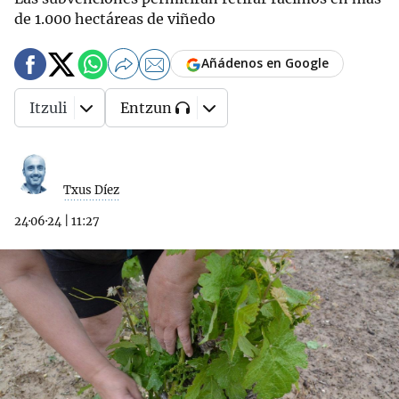
de 1.000 hectáreas de viñedo
Añádenos en Google
Itzuli
Entzun
Txus Díez
24·06·24
|
11:27