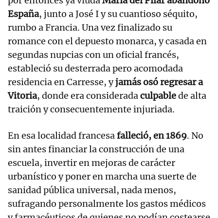
por entonces ya viuda
María del Pilar abandonó
España
, junto a José I y su cuantioso séquito,
rumbo a Francia. Una vez finalizado su
romance con el depuesto monarca, y casada en
segundas nupcias con un oficial francés,
estableció su desterrada pero acomodada
residencia en Carresse, y
jamás osó regresar a
Vitoria
, donde era considerada
culpable
de alta
traición y consecuentemente injuriada.
En esa localidad francesa
falleció, en 1869
. No
sin antes financiar la construcción de una
escuela, invertir en mejoras de carácter
urbanístico y poner en marcha una suerte de
sanidad pública universal, nada menos,
sufragando personalmente los gastos médicos
y farmacéuticos de quienes no podían costearse