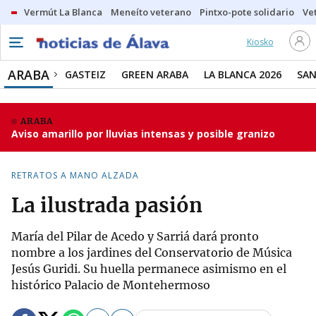
Vermút La Blanca
Meneíto veterano
Pintxo-pote solidario
Ve
Kiosko
ARABA
GASTEIZ
GREEN ARABA
LA BLANCA 2026
SAN
ARABA
Aviso amarillo por lluvias intensas y posible granizo
RETRATOS A MANO ALZADA
La ilustrada pasión
María del Pilar de Acedo y Sarriá dará pronto
nombre a los jardines del Conservatorio de Música
Jesús Guridi. Su huella permanece asimismo en el
histórico Palacio de Montehermoso