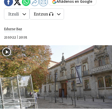
Añádenos en Google
Itzuli
Entzun
Edurne Baz
21·10·22
|
20:01