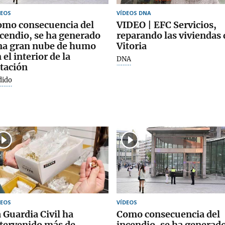
DEOS
VÍDEOS DNA
omo consecuencia del
VIDEO | EFC Servicios,
cendio, se ha generado
reparando las viviendas 
na gran nube de humo
Vitoria
 el interior de la
DNA
tación
dido
DEOS
VÍDEOS
 Guardia Civil ha
Como consecuencia del
tervenido más de
incendio, se ha generad