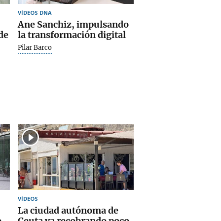
VÍDEOS DNA
Ane Sanchiz, impulsando
de
la transformación digital
Pilar Barco
VÍDEOS
La ciudad autónoma de
o
Ceuta va recobrando poco