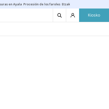
suras en Ayala
Procesión de los faroles
Etzakit
Salud en fiestas
Dónde 
Kiosko