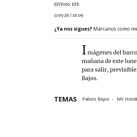
EP/Foto: EFE
11·05·26
|
16:09
¿Ya nos sigues?
Márcanos como me
I
mágenes del barco
mañana de este lunes
para salir, previsib
Bajos.
TEMAS
Países Bajos
MV Hond