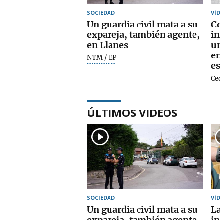
SOCIEDAD
VÍ
Un guardia civil mata a su
C
expareja, también agente,
in
en Llanes
u
en
NTM / EP
es
Ce
ÚLTIMOS VIDEOS
SOCIEDAD
VÍ
Un guardia civil mata a su
La
expareja, también agente,
in