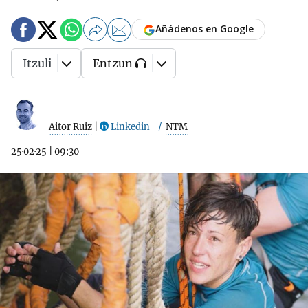
Añádenos en Google
Itzuli
Entzun
Aitor Ruiz
|
Linkedin
NTM
25·02·25
|
09:30