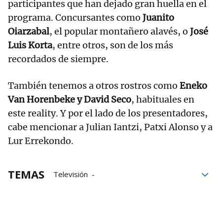
participantes que han dejado gran huella en el
programa. Concursantes como
Juanito
Oiarzabal
, el popular montañero alavés, o
José
Luis Korta
, entre otros, son de los más
recordados de siempre.
También tenemos a otros rostros como
Eneko
Van Horenbeke y David Seco
, habituales en
este reality. Y por el lado de los presentadores,
cabe mencionar a Julian Iantzi, Patxi Alonso y a
Lur Errekondo.
TEMAS
Televisión
El conquistador del Fin del Mundo
El Conquis
ETB
ETB2