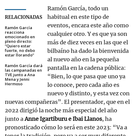
Ramón García, todo un
habitual en este tipo de
RELACIONADAS
eventos, encara este año como
Ramón García
reacciona
cualquier otro. Y es que ya son
emocionado en
pleno directo:
más de diez veces en las que el
“Quiero estar
bilbaíno ha dado la bienvenida
fuerte, no debo
estar llorando”
al nuevo año en la pequeña
Ramón García dará
pantalla en la cadena pública:
las campanadas en
TVE junto a Ana
“Bien, lo que pasa que uno ya
Mena y Jenni
Hermoso
lo conoce, pero cada año es
nuevo y distinto, y esta vez con
nuevas compañeras”. El presentador, que en el
2022 dirigió la noche más especial del año
junto a
Anne Igartiburu e Ibai Llanos
, ha
pronosticado cómo lo será en este 2023: “Va a
tener la tradición, pero va a ser muy diferente.