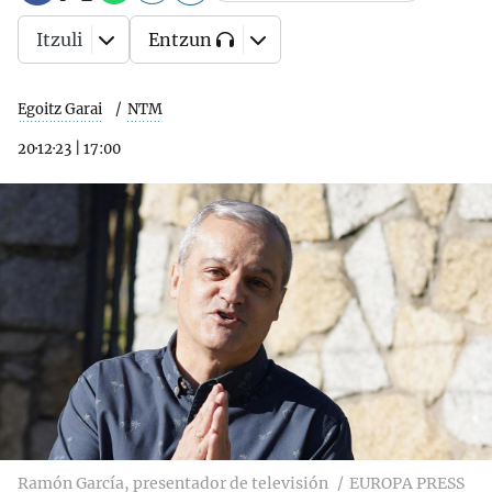
Itzuli
Entzun
Egoitz Garai
NTM
20·12·23
|
17:00
Ramón García, presentador de televisión
EUROPA PRESS