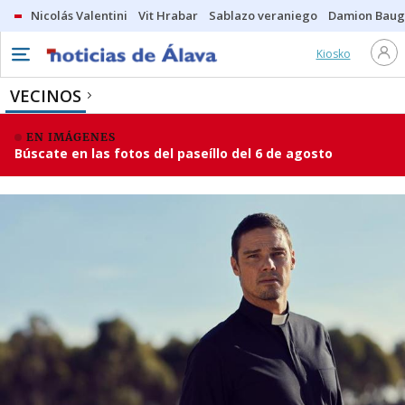
Nicolás Valentini
Vit Hrabar
Sablazo veraniego
Damion Bau
Kiosko
VECINOS
EN IMÁGENES
Búscate en las fotos del paseíllo del 6 de agosto