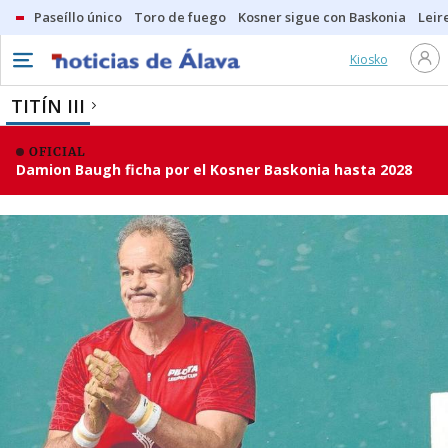
Paseíllo único
Toro de fuego
Kosner sigue con Baskonia
Leir
Kiosko
TITÍN III
OFICIAL
Damion Baugh ficha por el Kosner Baskonia hasta 2028