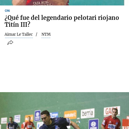
ON
¿Qué fue del legendario pelotari riojano
Titín III?
Aimar Le Tallec
NTM