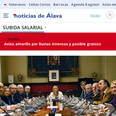
Veteranos
Celtas Cortos
Barracas
Agenda 8 agosto
Aviso am
Kiosko
SUBIDA SALARIAL
ARABA
Aviso amarillo por lluvias intensas y posible granizo