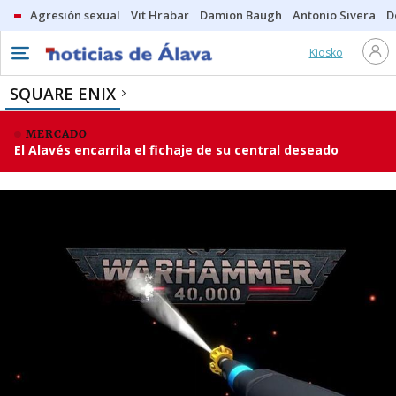
Agresión sexual
Vit Hrabar
Damion Baugh
Antonio Sivera
D
Kiosko
SQUARE ENIX
MERCADO
El Alavés encarrila el fichaje de su central deseado