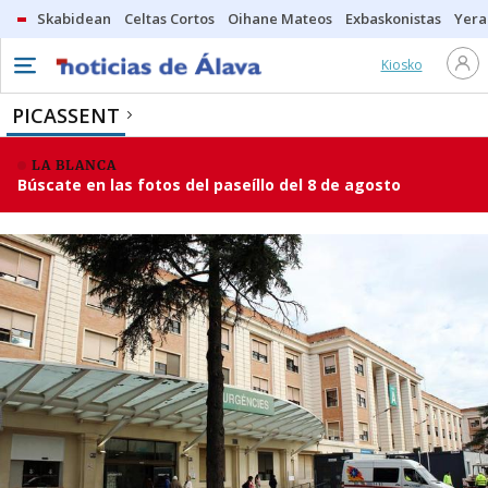
Skabidean
Celtas Cortos
Oihane Mateos
Exbaskonistas
Yera
Kiosko
PICASSENT
LA BLANCA
Búscate en las fotos del paseíllo del 8 de agosto