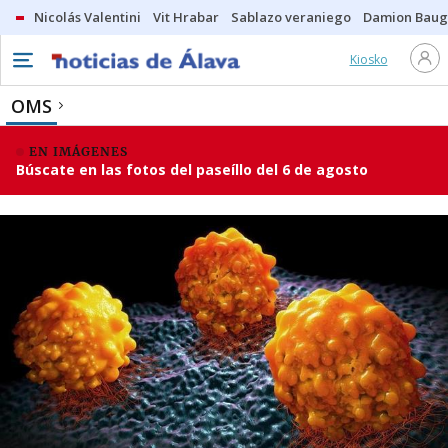
Nicolás Valentini
Vit Hrabar
Sablazo veraniego
Damion Bau
Kiosko
OMS
EN IMÁGENES
Búscate en las fotos del paseíllo del 6 de agosto