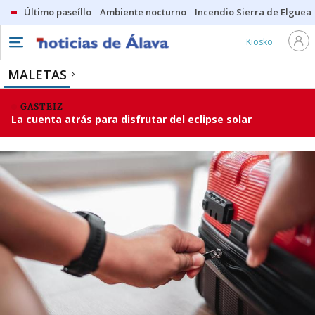
Último paseíllo
Ambiente nocturno
Incendio Sierra de Elguea
Kiosko
MALETAS
GASTEIZ
La cuenta atrás para disfrutar del eclipse solar