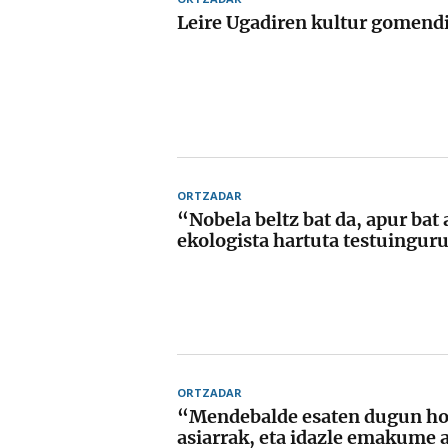
Leire Ugadiren kultur gomend
ORTZADAR
“Nobela beltz bat da, apur bat
ekologista hartuta testuingur
ORTZADAR
“Mendebalde esaten dugun hon
asiarrak, eta idazle emakume a