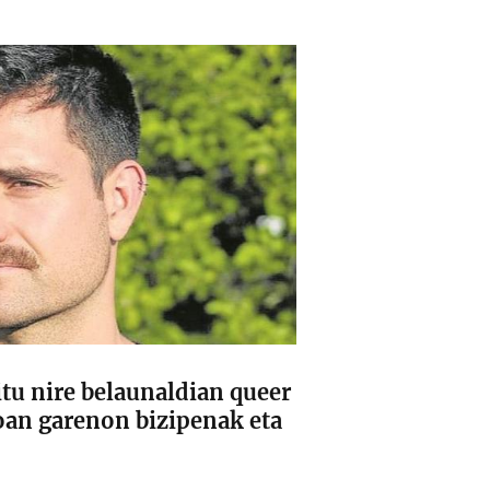
tu nire belaunaldian queer
joan garenon bizipenak eta