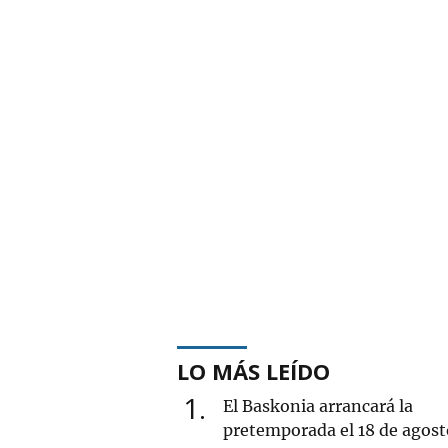
LO MÁS LEÍDO
1
El Baskonia arrancará la
pretemporada el 18 de agost