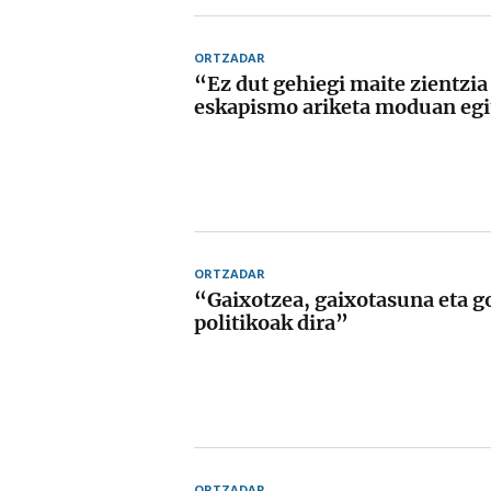
ORTZADAR
“Ez dut gehiegi maite zientzia
eskapismo ariketa moduan eg
ORTZADAR
“Gaixotzea, gaixotasuna eta g
politikoak dira”
ORTZADAR