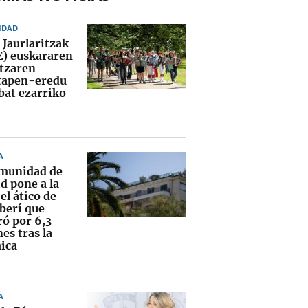
IDAD
 Jaurlaritzak
) euskararen
tzaren
tapen-eredu
bat ezarriko
A
munidad de
d pone a la
el ático de
erí que
ó por 6,3
es tras la
ica
A