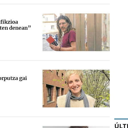
 fikzioa
iten denean”
orputza gai
ÚLT