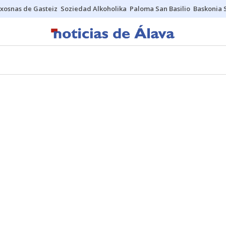
xosnas de Gasteiz
Soziedad Alkoholika
Paloma San Basilio
Baskonia 