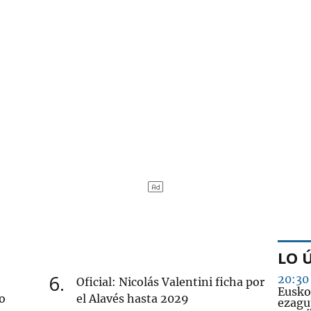
LO 
6
20:30
Oficial: Nicolás Valentini ficha por
Eusko
o
el Alavés hasta 2029
ezagu