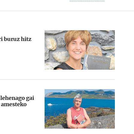
ri buruz hitz
 lehenago gai
, amesteko