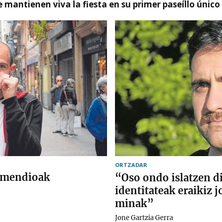
 mantienen viva la fiesta en su primer paseíllo único
ORTZADAR
gomendioak
“Oso ondo islatzen di
identitateak eraikiz 
minak”
Jone Gartzia Gerra