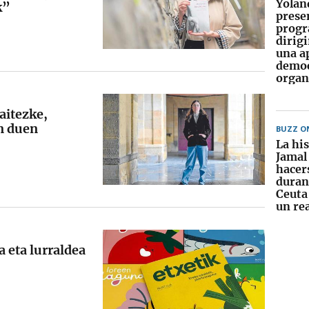
Yolan
k”
prese
progr
dirigi
una a
democ
orga
aitezke,
n duen
BUZZ O
La his
Jamal 
hacers
durant
Ceuta 
un rea
 eta lurraldea