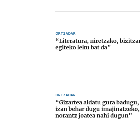
ORTZADAR
“Literatura, niretzako, bizitza
egiteko leku bat da”
ORTZADAR
“Gizartea aldatu gura badugu,
izan behar dugu imajinatzeko
norantz joatea nahi dugun”