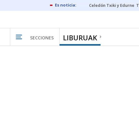
Celedón Txiki y Edurne
T
LIBURUAK
SECCIONES