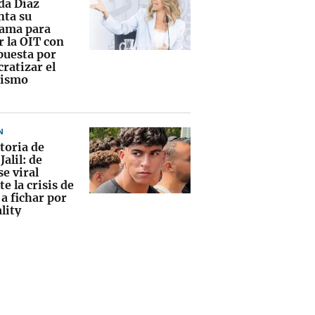
da Díaz
nta su
ama para
r la OIT con
puesta por
ratizar el
nismo
N
toria de
Jalil: de
e viral
e la crisis de
a fichar por
lity