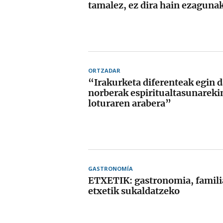
tamalez, ez dira hain ezaguna
ORTZADAR
“Irakurketa diferenteak egin d
norberak espiritualtasunareki
loturaren arabera”
GASTRONOMÍA
ETXETIK: gastronomia, familia
etxetik sukaldatzeko