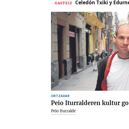
Celedón Txiki y Edurne
GASTEIZ
ORTZADAR
Peio Iturralderen kultur 
Peio Iturralde