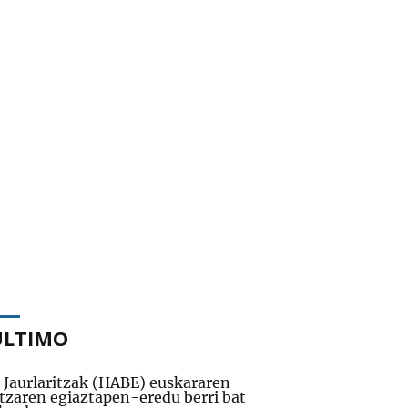
ÚLTIMO
 Jaurlaritzak (HABE) euskararen
tzaren egiaztapen-eredu berri bat