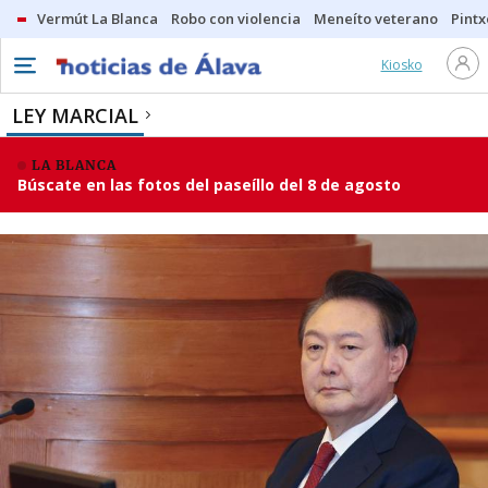
Vermút La Blanca
Robo con violencia
Meneíto veterano
Pintx
Kiosko
LEY MARCIAL
LA BLANCA
Búscate en las fotos del paseíllo del 8 de agosto