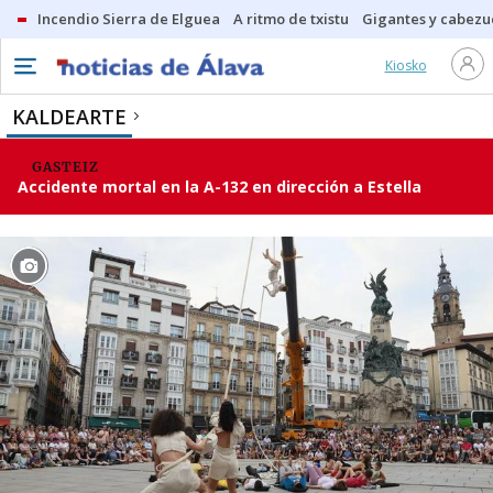
Incendio Sierra de Elguea
A ritmo de txistu
Gigantes y cabezu
Kiosko
KALDEARTE
GASTEIZ
Accidente mortal en la A-132 en dirección a Estella