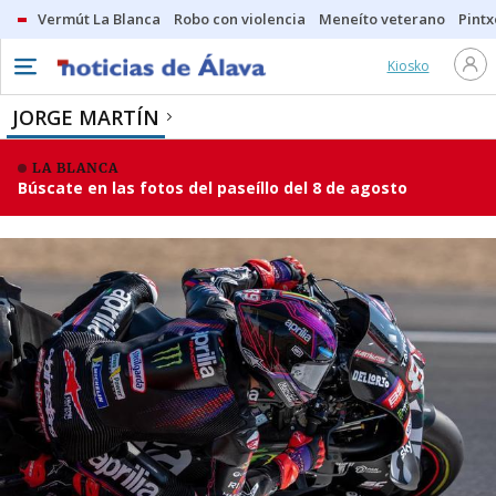
Vermút La Blanca
Robo con violencia
Meneíto veterano
Pintx
Kiosko
JORGE MARTÍN
LA BLANCA
Búscate en las fotos del paseíllo del 8 de agosto