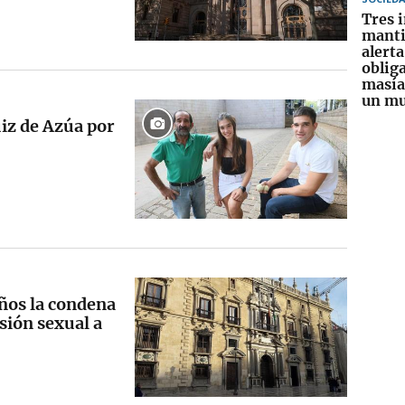
Tres 
manti
alerta
obliga
masía
un mu
iz de Azúa por
años la condena
sión sexual a