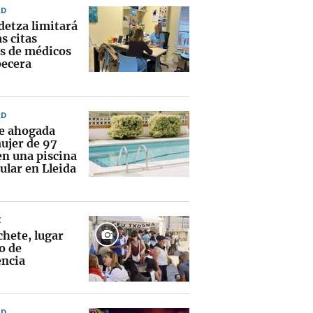
AD
detza limitará
as citas
as de médicos
becera
AD
ce ahogada
ujer de 97
en una piscina
ular en Lleida
Z
chete, lugar
o de
encia
AD