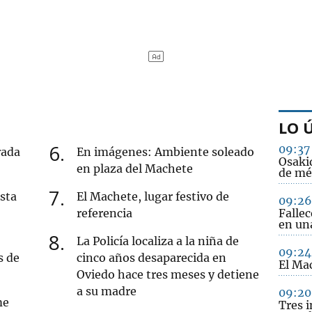
LO 
6
09:37
rada
En imágenes: Ambiente soleado
Osakid
en plaza del Machete
de mé
7
sta
El Machete, lugar festivo de
09:26
referencia
Falle
en una
8
La Policía localiza a la niña de
09:24
s de
cinco años desaparecida en
El Mac
Oviedo hace tres meses y detiene
a su madre
09:20
me
Tres 