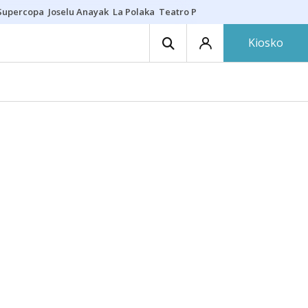
Supercopa
Joselu Anayak
La Polaka
Teatro Principal
Asier Villalibre
N
Kiosko