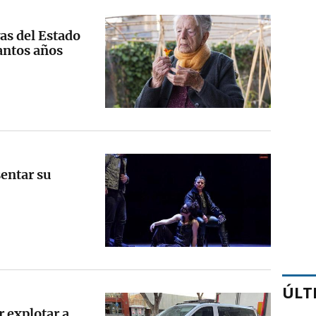
as del Estado
tantos años
sentar su
ÚLT
 explotar a