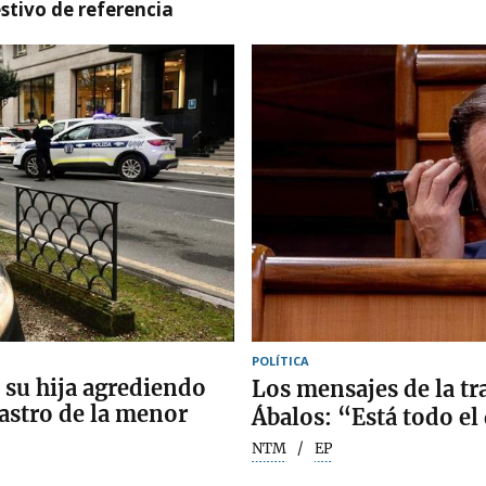
stivo de referencia
POLÍTICA
a su hija agrediendo
Los mensajes de la t
lastro de la menor
Ábalos: “Está todo e
NTM
EP