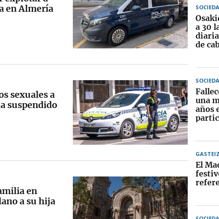
la en Almería
SOCIED
Osaki
a 30 l
diari
de ca
SOCIED
Falle
os sexuales a
una m
ha suspendido
años 
partic
GASTEI
El Ma
festiv
refer
amilia en
ano a su hija
SOCIED