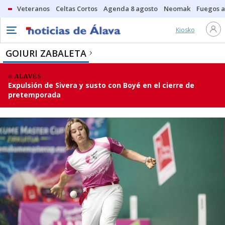
Veteranos
Celtas Cortos
Agenda 8 agosto
Neomak
Fuegos ar
Kiosko
GOIURI ZABALETA
ALAVÉS
Expulsión de Sivera y susto con Boyé en el cierre de
pretemporada