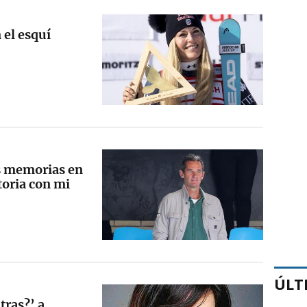
 el esquí
s memorias en
toria con mi
ÚLT
tras?’ a