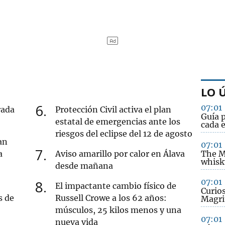
LO 
6
07:01
rada
Protección Civil activa el plan
Guía p
estatal de emergencias ante los
cada e
riesgos del eclipse del 12 de agosto
an
07:01
7
a
Aviso amarillo por calor en Álava
The Ma
whisky
desde mañana
07:01
8
El impactante cambio físico de
Curio
s de
Russell Crowe a los 62 años:
Magri
músculos, 25 kilos menos y una
07:01
nueva vida