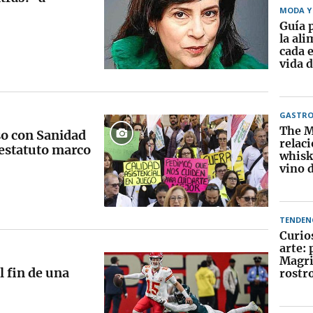
MODA Y 
Guía 
la al
cada e
vida d
GASTR
The M
so con Sanidad
relaci
 estatuto marco
whisky
vino d
TENDEN
Curio
arte:
Magri
 fin de una
rostr