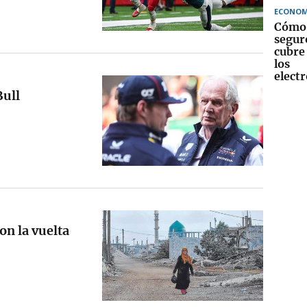
ECONOM
Cómo 
segur
cubre 
los
elect
ull
on la vuelta