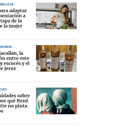
BELLEZA
para adaptar
imentación a
tapa de la
e la mujer
ONOMÍA
acallan, la
ón entre este
 escocés y el
e Jerez
CIAS
sidades sobre
 por qué René
tte no pinta
os