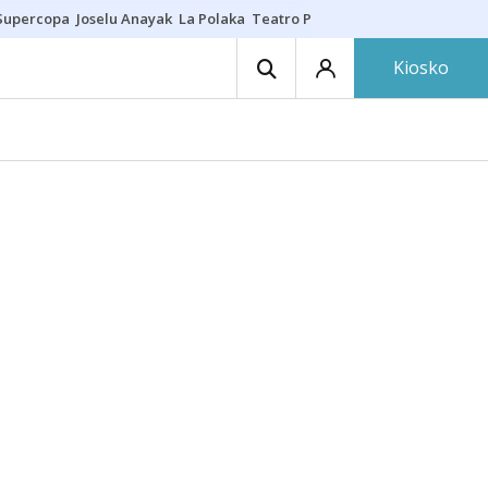
Supercopa
Joselu Anayak
La Polaka
Teatro Principal
Asier Villalibre
N
Kiosko