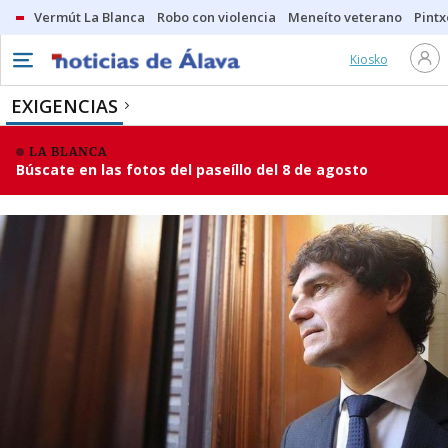
Vermút La Blanca
Robo con violencia
Meneíto veterano
Pintx
Kiosko
EXIGENCIAS
LA BLANCA
Búscate en las fotos del paseíllo del 8 de agosto