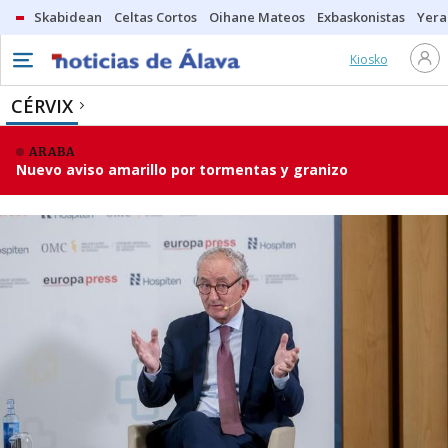
Skabidean
Celtas Cortos
Oihane Mateos
Exbaskonistas
Yera
Kiosko
CÉRVIX
ARABA
Nuevo aviso amarillo por tormentas y granizo