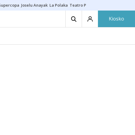
Supercopa
Joselu Anayak
La Polaka
Teatro Principal
Asier Villalibre
N
Kiosko