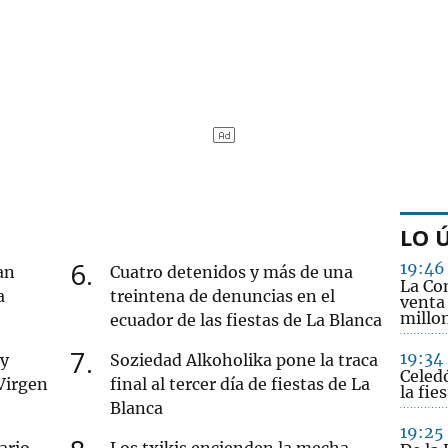
LO 
6
19:46
an
Cuatro detenidos y más de una
La Co
a
treintena de denuncias en el
venta
millo
ecuador de las fiestas de La Blanca
7
19:34
 y
Soziedad Alkoholika pone la traca
Celed
 Virgen
final al tercer día de fiestas de La
la fie
Blanca
19:25
ario
Los txikis encienden la mecha