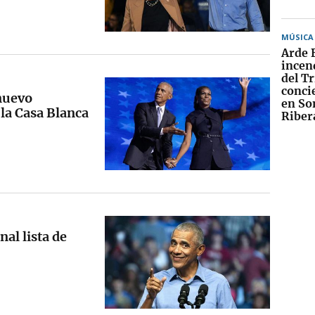
MÚSICA
Arde 
incend
del T
conci
nuevo
en S
 la Casa Blanca
Riber
al lista de