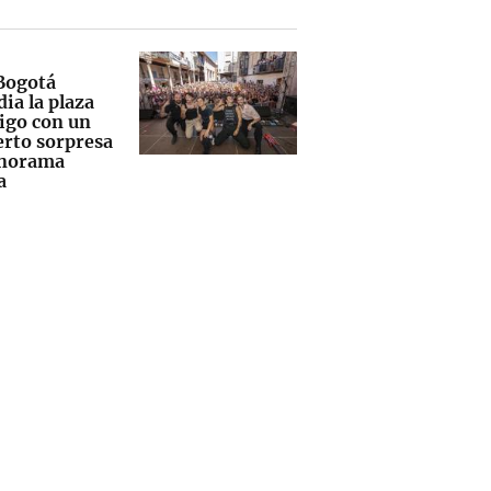
Bogotá
ia la plaza
rigo con un
erto sorpresa
onorama
a