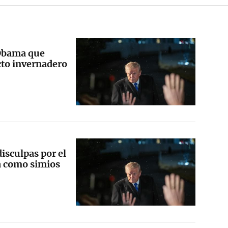
Obama que
ecto invernadero
isculpas por el
a como simios