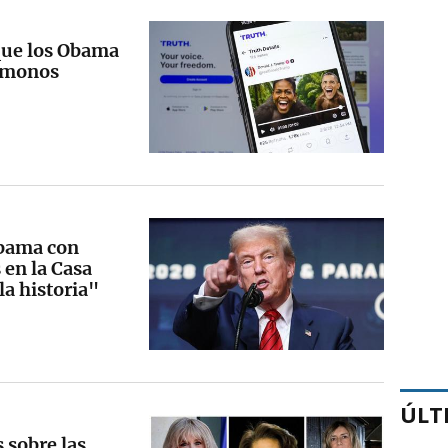
que los Obama
o monos
Obama con
 en la Casa
la historia"
ÚLT
 sobre las