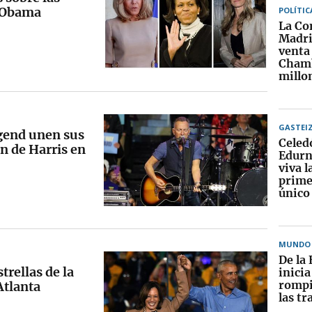
y Obama
POLÍTIC
La Co
Madri
venta 
Chamb
millo
GASTEI
gend unen sus
Celed
n de Harris en
Edurn
viva l
prime
único
MUNDO
De la 
trellas de la
inici
rompi
Atlanta
las tr