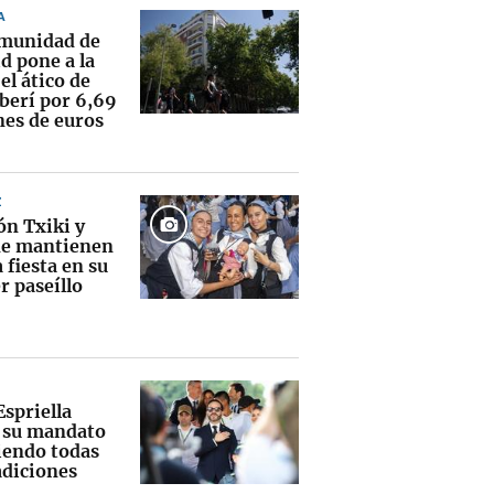
A
munidad de
d pone a la
el ático de
erí por 6,69
nes de euros
Z
ón Txiki y
e mantienen
a fiesta en su
r paseíllo
Espriella
a su mandato
endo todas
adiciones