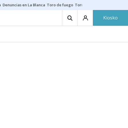
a
Denuncias en La Blanca
Toro de fuego
Tornike Shengelia
Youssouph
Kiosko