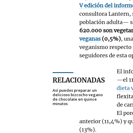
V edición del infor
consultora Lantern,
población adulta— se
620.000 son vegetar
veganas
(0,5%)
, un
veganismo respecto 
seguidores de esta o
El in
RELACIONADAS
—el 1
dieta 
Así puedes preparar un
delicioso bizcocho vegano
flexi
de chocolate en quince
minutos
de car
El por
anterior (11,4%) y q
(13%).