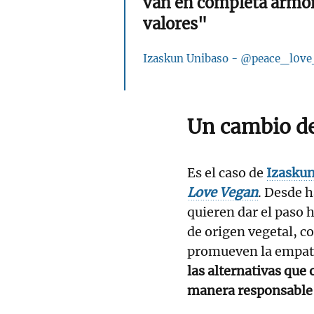
van en completa armon
valores"
Izaskun Unibaso - @peace_l0v
Un cambio d
Es el caso de
Izasku
Love Vegan
. Desde 
quieren dar el paso 
de origen vegetal, c
promueven la empat
las alternativas que
manera responsable 