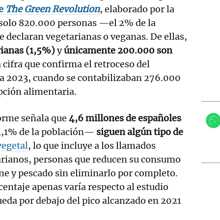
me
The Green Revolution
, elaborado por la
 solo 820.000 personas —el 2% de la
 declaran vegetarianas o veganas. De ellas,
ianas (1,5%)
y
únicamente 200.000 son
a cifra que confirma el retroceso del
a 2023, cuando se contabilizaban 276.000
pción alimentaria.
forme señala que
4,6 millones de españoles
1,1% de la población—
siguen algún tipo de
vegetal
, lo que incluye a los llamados
tarianos, personas que reducen su consumo
ne y pescado sin eliminarlo por completo.
centaje apenas varía respecto al estudio
ueda por debajo del pico alcanzado en 2021