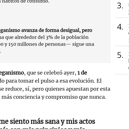
s hábitos de consumo.
3
4
eganismo avanza de forma desigual, pero
ima que alrededor del 3% de la población
0 y 150 millones de personas— sigue una
.
5
Veganismo
, que se celebró ayer,
1 de
do para tomar el pulso a esa evolución. El
 reduce, sí, pero quienes apuestan por esta
on más conciencia y compromiso que nunca.
me siento más sana y mis actos