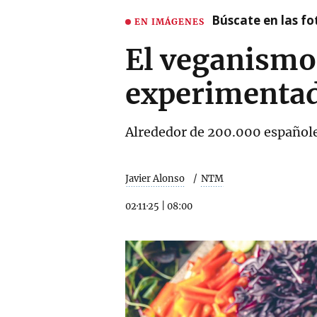
Búscate en las fot
EN IMÁGENES
El veganismo 
experimentad
Alrededor de 200.000 español
Javier Alonso
NTM
02·11·25
|
08:00