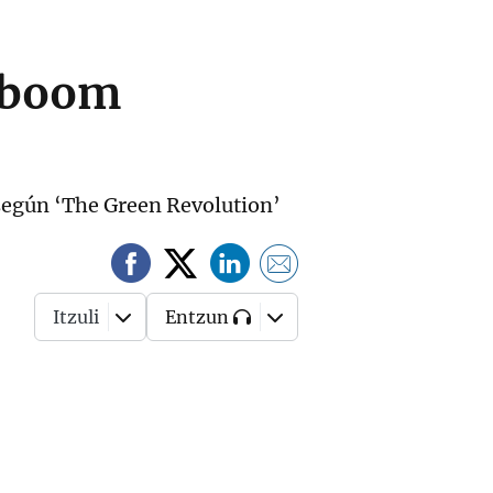
l boom
según ‘The Green Revolution’
Itzuli
Entzun