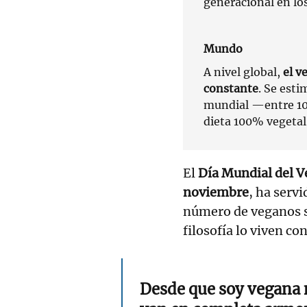
generacional en lo
Mundo
A nivel global,
el v
constante
. Se est
mundial —entre 10
dieta 100% vegetal
El
Día Mundial del 
noviembre
, ha servi
número de veganos se
filosofía lo viven c
Desde que soy vegana 