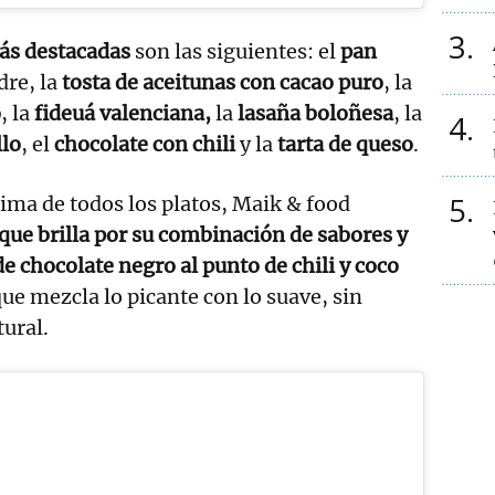
3
ás destacadas
son las siguientes: el
pan
re, la
tosta de aceitunas con cacao puro
, la
o
, la
fideuá valenciana,
la
lasaña boloñesa
, la
4
lo
, el
chocolate con chili
y la
tarta de queso
.
5
ima de todos los platos, Maik & food
que brilla por su combinación de sabores y
e chocolate negro al punto de chili y coco
que mezcla lo picante con lo suave, sin
tural.