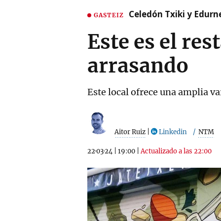
Celedón Txiki y Edurne
GASTEIZ
Este es el re
arrasando
Este local ofrece una amplia va
Aitor Ruiz
|
Linkedin
NTM
22·03·24
|
19:00
|
Actualizado a las 22:00