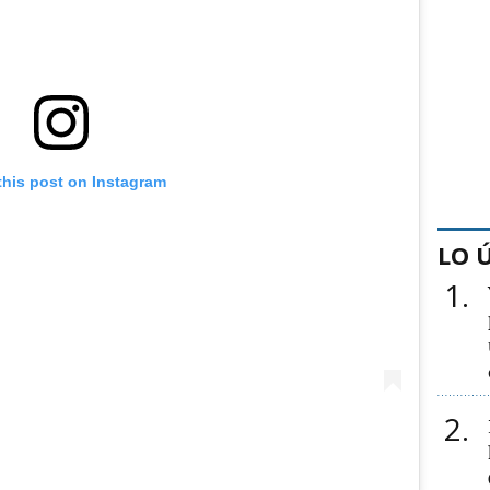
this post on Instagram
LO 
1
2