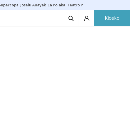
Supercopa
Joselu Anayak
La Polaka
Teatro Principal
Asier Villalibre
N
Kiosko