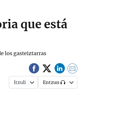
oria que está
e los gasteiztarras
Itzuli
Entzun