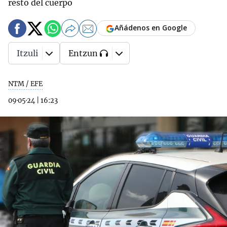
resto del cuerpo
Añádenos en Google
Itzuli
Entzun
NTM / EFE
09·05·24
|
16:23