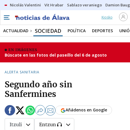
Nicolás Valentini
Vit Hrabar
Sablazo veraniego
Damion Bau
Kiosko
SOCIEDAD
ACTUALIDAD
POLÍTICA
DEPORTES
UNIÓ
EN IMÁGENES
Búscate en las fotos del paseíllo del 6 de agosto
ALERTA SANITARIA
Segundo año sin
Sanfermines
Añádenos en Google
Itzuli
Entzun