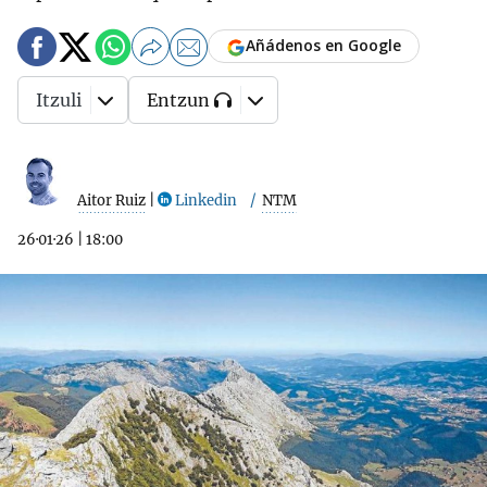
Añádenos en Google
Itzuli
Entzun
Aitor Ruiz
|
Linkedin
NTM
26·01·26
|
18:00