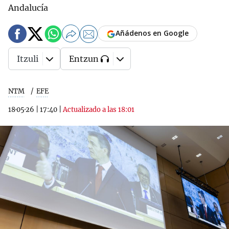
Andalucía
Añádenos en Google
Itzuli
Entzun
NTM
EFE
18·05·26
|
17:40
|
Actualizado a las 18:01