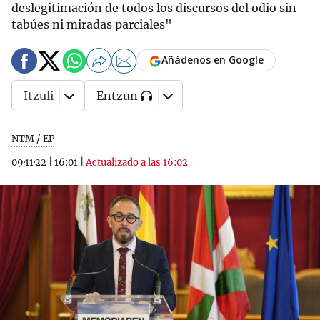
deslegitimación de todos los discursos del odio sin
tabúes ni miradas parciales"
Añádenos en Google
Itzuli
Entzun
NTM / EP
09·11·22
|
16:01
|
Actualizado a las 16:02