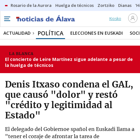
Rosario de la Aurora
Huelga de técnicos
Zortziko
Dianas
'H
Kiosko
POLÍTICA
ACTUALIDAD
ELECCIONES EN EUSKADI
SOC
LA BLANCA
El concierto de Leire Martínez sigue adelante a pesar de
la huelga de técnicos
Denis Itxaso condena el GAL,
que causó "dolor" y restó
"crédito y legitimidad al
Estado"
El delegado del Gobiernoe spañol en Euskadi llama a
"tener el coraje de afrontar la tarea de