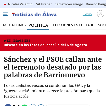
Nicolás Valentini
Vit Hrabar
Sablazo veraniego
Damion Bau
Kiosko
POLÍTICA
ACTUALIDAD
ELECCIONES EN EUSKADI
SOC
EN IMÁGENES
Búscate en las fotos del paseíllo del 6 de agosto
Sánchez y el PSOE callan ante
el terremoto desatado por las
palabras de Barrionuevo
Los socialistas vascos sí condenan los GAL y la
‘guerra sucia’, mientras crece la presión para que la
Justicia actúe