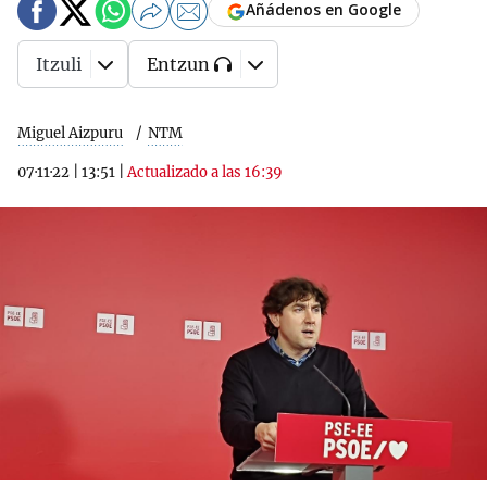
Añádenos en Google
Itzuli
Entzun
Miguel Aizpuru
NTM
07·11·22
|
13:51
|
Actualizado a las 16:39