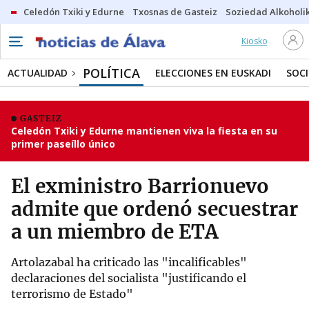
Celedón Txiki y Edurne
Txosnas de Gasteiz
Soziedad Alkoholi
Kiosko
POLÍTICA
ACTUALIDAD
ELECCIONES EN EUSKADI
SOC
GASTEIZ
Celedón Txiki y Edurne mantienen viva la fiesta en su
primer paseíllo único
El exministro Barrionuevo
admite que ordenó secuestrar
a un miembro de ETA
Artolazabal ha criticado las "incalificables"
declaraciones del socialista "justificando el
terrorismo de Estado"