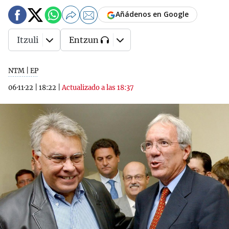
Añádenos en Google
Itzuli
Entzun
NTM | EP
06·11·22
|
18:22
|
Actualizado a las 18:37