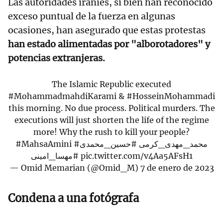
Las autoridades iraníes, si bien han reconocido
exceso puntual de la fuerza en algunas
ocasiones, han asegurado que estas protestas
han estado alimentadas por "alborotadores" y
potencias extranjeras.
The Islamic Republic executed
#MohammadmahdiKarami
&
#HosseinMohammadi
this morning. No due process. Political murders. The
executions will just shorten the life of the regime
more! Why the rush to kill your people?
#MahsaAmini
#حسین_محمدی
#محمد_مهدی_کرمی
#مهسا_امینی
pic.twitter.com/v4Aa5AFsH1
— Omid Memarian (@Omid_M)
7 de enero de 2023
Condena a una fotógrafa