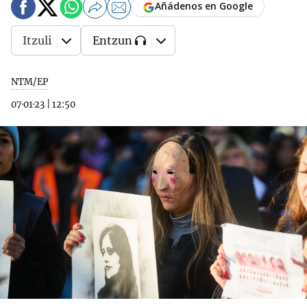
Añádenos en Google
Itzuli
Entzun
NTM/EP
07·01·23
|
12:50