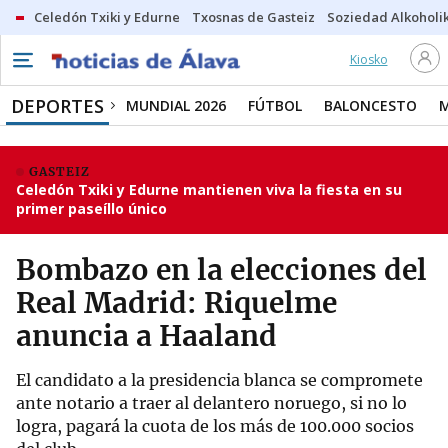
Celedón Txiki y Edurne
Txosnas de Gasteiz
Soziedad Alkoholi
Kiosko
DEPORTES
MUNDIAL 2026
FÚTBOL
BALONCESTO
GASTEIZ
Celedón Txiki y Edurne mantienen viva la fiesta en su
primer paseíllo único
Bombazo en la elecciones del
Real Madrid: Riquelme
anuncia a Haaland
El candidato a la presidencia blanca se compromete
ante notario a traer al delantero noruego, si no lo
logra, pagará la cuota de los más de 100.000 socios