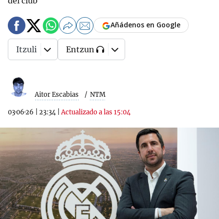
del club
Añádenos en Google
Itzuli
Entzun
Aitor Escabias
NTM
03·06·26
|
23:34
|
Actualizado a las 15:04