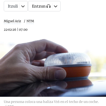
Itzuli
Entzun
Miguel Ariz
NTM
22·02·26
|
07:00
Una persona coloca una baliza V16 en el techo de un coche.