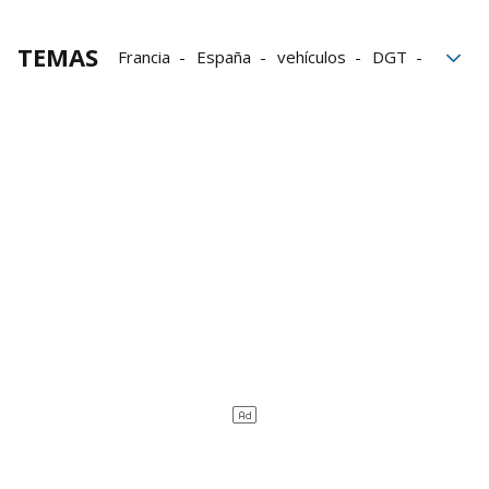
TEMAS
Francia
España
vehículos
DGT
Baliza
Baliza V16
triángulos de emergencia
coches