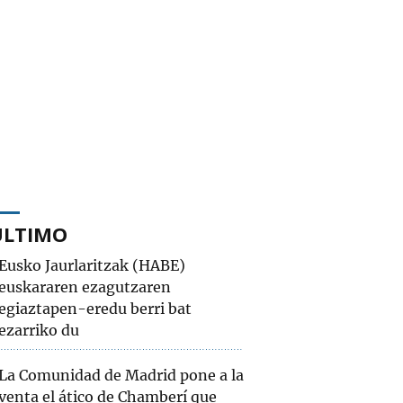
ÚLTIMO
Eusko Jaurlaritzak (HABE)
euskararen ezagutzaren
egiaztapen-eredu berri bat
ezarriko du
La Comunidad de Madrid pone a la
venta el ático de Chamberí que