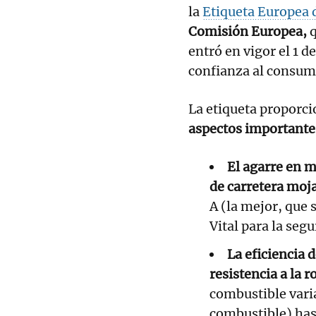
la
Etiqueta Europea 
Comisión Europea,
q
entró en vigor el 1 
confianza al consum
La etiqueta proporc
aspectos importante
El agarre en 
de carretera moj
A (la mejor, que 
Vital para la seg
La eficiencia 
resistencia a la 
combustible varia
combustible) hast