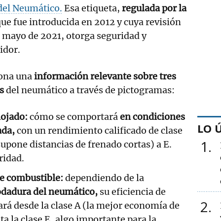
del Neumático.
Esa etiqueta,
regulada por la
ue fue introducida en 2012 y cuya revisión
de mayo de 2021, otorga seguridad y
idor.
iona una
información relevante sobre tres
s
del neumático a través de pictogramas:
mojado:
cómo se comportará
en condiciones
LO 
ada,
con un rendimiento calificado de clase
1
supone distancias de frenado cortas) a E.
uridad.
de combustible:
dependiendo de la
rodadura del neumático,
su eficiencia de
2
rá desde la clase A (la mejor economía de
a la clase E, algo importante para la