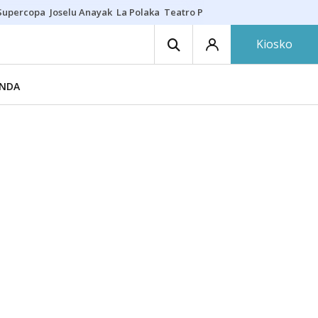
Supercopa
Joselu Anayak
La Polaka
Teatro Principal
Asier Villalibre
N
Kiosko
ENDA