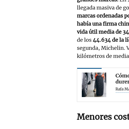
llegada masiva de go
marcas ordenadas po
había una firma chin
vida útil media de 3
de los
44.634 de la 
segunda, Michelin. 
kilómetros de media
Cómo 
dure
Rafa M
Menores cos