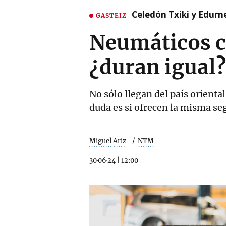
Celedón Txiki y Edurne
GASTEIZ
Neumáticos c
¿duran igual?
No sólo llegan del país orienta
duda es si ofrecen la misma se
Miguel Ariz
NTM
30·06·24
|
12:00