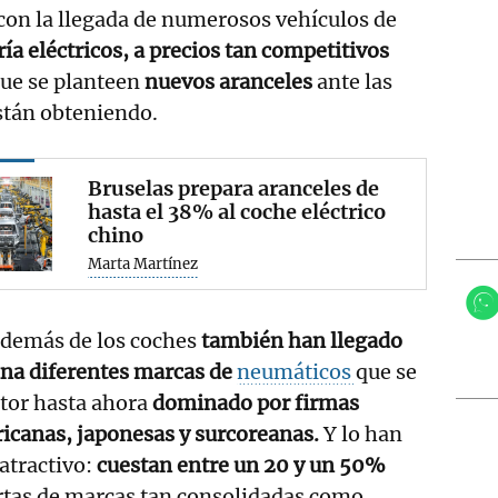
con la llegada de numerosos vehículos de
ía eléctricos, a precios tan competitivos
ue se planteen
nuevos aranceles
ante las
stán obteniendo.
Bruselas prepara aranceles de
hasta el 38% al coche eléctrico
chino
Marta Martínez
además de los coches
también han llegado
ina diferentes marcas de
neumáticos
que se
ctor hasta ahora
dominado por firmas
icanas, japonesas y surcoreanas.
Y lo han
atractivo:
cuestan entre un 20 y un 50%
rtas de marcas tan consolidadas como