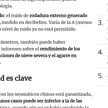
logía.
do:
el ruido de
rodadura externo generado
3
,
medido en decibelios. Varía de la A (menos
o nivel de ruido ya no está permitido.
arámetros, también puede haber
 informen sobre el
rendimiento de los
4
iones de nieve severa y el agarre en
.
5
d es clave
 con los neumáticos chinos está garantizada,
unos casos puede ser inferior a la de las
002, cuando aún no se había producido la