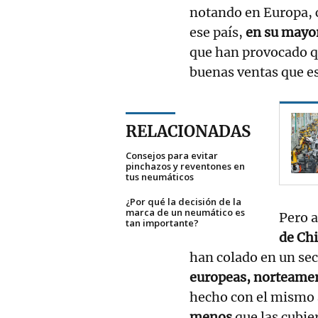
notando en Europa, 
ese país,
en su mayor
que han provocado q
buenas ventas que e
RELACIONADAS
Consejos para evitar
pinchazos y reventones en
tus neumáticos
¿Por qué la decisión de la
marca de un neumático es
Pero 
tan importante?
de Ch
han colado en un se
europeas, norteamer
hecho con el mismo 
menos
que las cubie