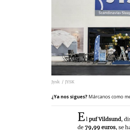
Jysk
JYSK
¿Ya nos sigues?
Márcanos como me
E
l
puf Vildsund
, d
de
79,99 euros
, se 