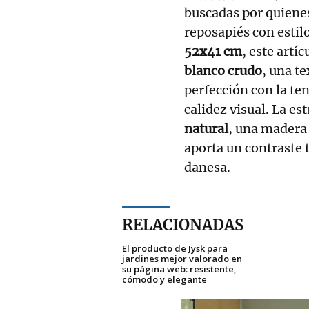
buscadas por quienes
reposapiés con estil
52x41 cm
, este artí
blanco crudo
, una te
perfección con la te
calidez visual. La e
natural
, una madera 
aporta un contraste t
danesa.
RELACIONADAS
El producto de Jysk para
jardines mejor valorado en
su página web: resistente,
cómodo y elegante