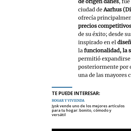
de origen danés
, fu
ciudad de
Aarhus (D
ofrecía principalme
precios competitivo
de su éxito; desde s
inspirado en el
dise
la
funcionalidad, la 
permitió expandirs
posteriormente por o
una de las mayores c
TE PUEDE INTERESAR:
HOGAR Y VIVIENDA
Jysk vende uno de los mejores artículos
para tu hogar: bonito, cómodo y
versátil