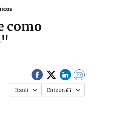
nicos
ve como
o"
Itzuli
Entzun