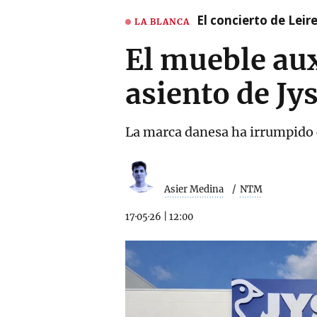
El concierto de Leir
LA BLANCA
El mueble aux
asiento de Jy
La marca danesa ha irrumpido 
Asier Medina
NTM
17·05·26
|
12:00