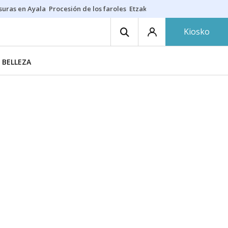
suras en Ayala
Procesión de los faroles
Etzakit
Salud en fiestas
Dónde 
Kiosko
 BELLEZA