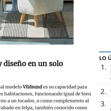
LO 
y diseño en un solo
1
l al modelo
Vildsund
es su capacidad para
2
es habitaciones, funcionando igual de bien
unto a un tocador, o como complemento al
3
 acabado en felpa, también conocido como