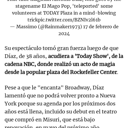
stagename El Mago Pop, 'teleported' some
volunteers at TODAY Plaza in a mind-blowing
trick
pic.twitter.com/BZNIv2l61b
— Massimo (@Rainmaker1973)
17 de febrero de
2024
Su espectáculo tomó gran fuerza luego de que
Díaz, de 38 años,
acudiera a 'Today Show', de la
cadena NBC, donde realizó un acto de magia
desde la popular plaza del Rockefeller Center
.
Pese a que le "encanta" Broadway, Díaz
lamentó que no podrá volver pronto a Nueva
York porque su agenda por los próximos dos
años está llena, incluido su debut en el teatro
que compró en Misuri, que está bajo
renovación, en mayo del próximo año.