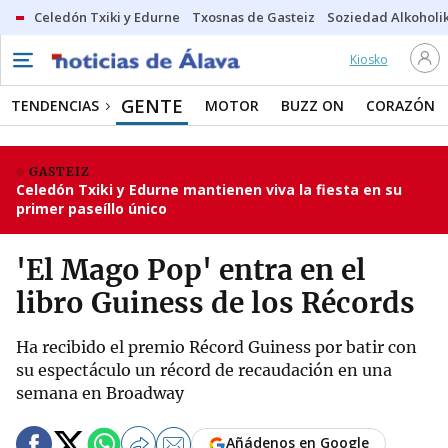
Celedón Txiki y Edurne
Txosnas de Gasteiz
Soziedad Alkoholi
Kiosko
GENTE
TENDENCIAS
MOTOR
BUZZ ON
CORAZÓN
GASTEIZ
Celedón Txiki y Edurne mantienen viva la fiesta en su
primer paseíllo único
'El Mago Pop' entra en el
libro Guiness de los Récords
Ha recibido el premio Récord Guiness por batir con
su espectáculo un récord de recaudación en una
semana en Broadway
Añádenos en Google