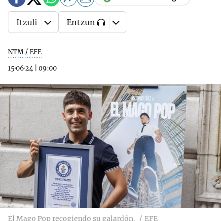
Itzuli
Entzun
NTM / EFE
15·06·24
|
09:00
El Mago Pop recogiendo su galardón.
EFE